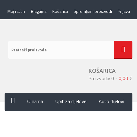
Moj račun
Blagajna
Košarica
Spremljeni proizvodi
Prijava
KOŠARICA
Proizvoda: 0
-
0,00
€
O nama
Upit za dijelove
Auto dijelovi
Novosti
Program vjernosti
Kontakt