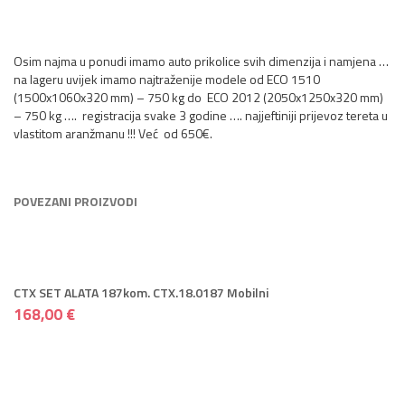
Osim najma u ponudi imamo auto prikolice svih dimenzija i namjena …
na lageru uvijek imamo najtraženije modele od ECO 1510
(1500x1060x320 mm) – 750 kg do ECO 2012 (2050x1250x320 mm)
– 750 kg …. registracija svake 3 godine …. najjeftiniji prijevoz tereta u
vlastitom aranžmanu !!! Već od 650€.
POVEZANI PROIZVODI
CTX SET ALATA 187kom. CTX.18.0187 Mobilni
168,00 €