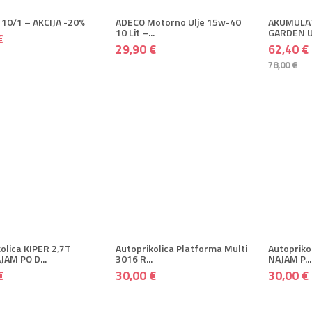
 10/1 – AKCIJA -20%
ADECO Motorno Ulje 15w-40
AKUMULA
10 Lit –...
GARDEN U
€
29,90 €
62,40 €
78,00 €
DAJ U KOŠARICU
+ DODAJ U KOŠARICU
+ DOD
 Spremi
+ Više
+ Spremi
+ Više
+ S
olica KIPER 2,7T
Autoprikolica Platforma Multi
Autopriko
AM PO D...
3016 R...
NAJAM P...
€
30,00 €
30,00 €