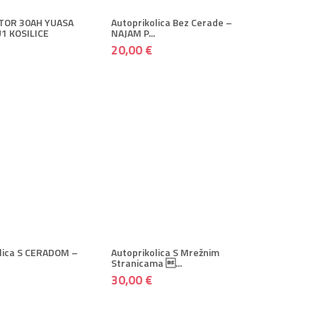
TOR 30AH YUASA
Autoprikolica Bez Cerade –
1 KOSILICE
NAJAM P...
20,00 €
AJ U KOŠARICU
+ DODAJ U KOŠARICU
premi
+ Više
+ Spremi
+ Više
lica S CERADOM –
Autoprikolica S Mrežnim
Stranicama ...
30,00 €