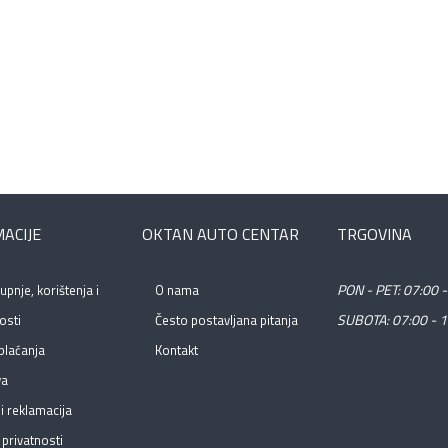
ACIJE
OKTAN AUTO CENTAR
TRGOVINA
PON - PET: 07:00 -
kupnje, korištenja i
O nama
SUBOTA: 07:00 - 1
osti
Često postavljana pitanja
plaćanja
Kontakt
va
i reklamacija
 privatnosti