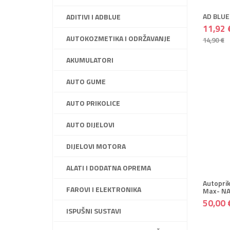
AD BLUE
ADITIVI I ADBLUE
11,92 
AUTOKOZMETIKA I ODRŽAVANJE
14,90 €
AKUMULATORI
AUTO GUME
AUTO PRIKOLICE
AUTO DIJELOVI
+ DO
DIJELOVI MOTORA
+
ALATI I DODATNA OPREMA
Autoprik
FAROVI I ELEKTRONIKA
Max- NAJ
50,00 
ISPUŠNI SUSTAVI