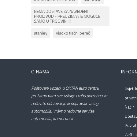
NEMA DOSTAVE ZA NAVEDENI
PROIZVOD - PREUZIMANJE MOGUĆE
SAMO U TRGOVINI !!!
stanley
visoko tlačni perač
O NAMA
INFORM
Poštovani vozaci, u OKTAN auto centru
Uvjeti 
pružamo vam sve usluge i robu potrebnu za
privatn
redovito održavanje ili popravak vašeg
Načini 
automobila. Vršimo redovne servise
Dosta
automobila, kombi vozil ...
Povrat 
Zaštita