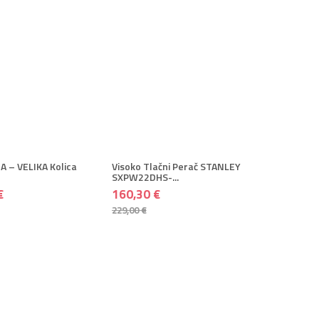
AJ U KOŠARICU
+ DODAJ U KOŠARICU
642,46 €
160,30 €
803,08 €
229,00 €
premi
+ Više
+ Spremi
+ Više
A – VELIKA Kolica
Visoko Tlačni Perač STANLEY
SXPW22DHS-...
€
160,30 €
229,00 €