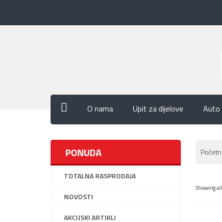
O nama
Upit za dijelove
Auto 
PONUDA
Početn
TOTALNA RASPRODAJA
Showing all
+ DO
NOVOSTI
+
AKCIJSKI ARTIKLI