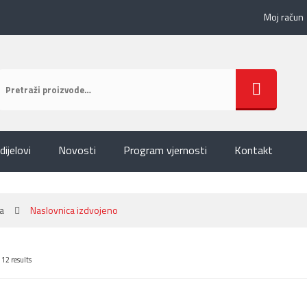
Moj račun
dijelovi
Novosti
Program vjernosti
Kontakt
a
Naslovnica izdvojeno
 12 results
DAJ U KOŠARICU
+ DODAJ U KOŠARICU
+ DOD
11,92 €
14,90 €
 Spremi
+ Više
+ Spremi
+ Više
+ S