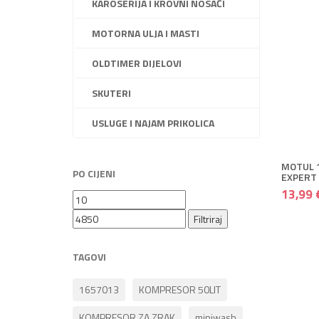
KAROSERIJA I KROVNI NOSAČI
MOTORNA ULJA I MASTI
OLDTIMER DIJELOVI
SKUTERI
+ DO
USLUGE I NAJAM PRIKOLICA
+
MOTUL 
PO CIJENI
EXPERT 
13,99 
Min
Maks
cijena
cijena
Filtriraj
TAGOVI
1657013
KOMPRESOR 50LIT
KOMPRESOR ZA ZRAK
miniwash