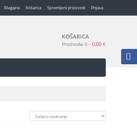
Blagajna
Košarica
Spremljeni proizvodi
Prijava
KOŠARICA
Proizvoda: 0
-
0,00
€
AJ U KOŠARICU
+ DODAJ U KOŠARICU
62,40 €
78,00 €
premi
+ Više
+ Spremi
+ Više