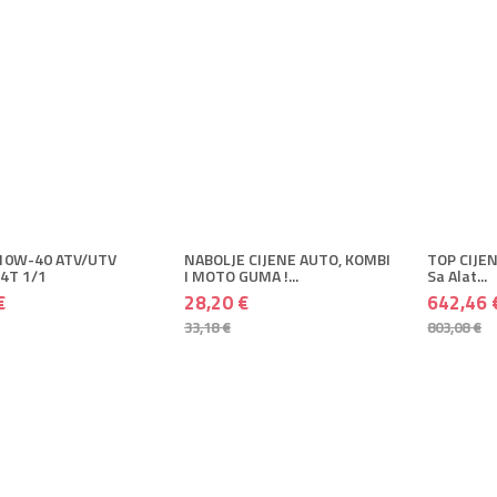
DAJ U KOŠARICU
+ DODAJ U KOŠARICU
+ DOD
28,20 €
33,18 €
 Spremi
+ Više
+ Spremi
+ Više
+ S
10W-40 ATV/UTV
NABOLJE CIJENE AUTO, KOMBI
TOP CIJEN
4T 1/1
I MOTO GUMA !...
Sa Alat...
€
28,20 €
642,46 
33,18 €
803,08 €