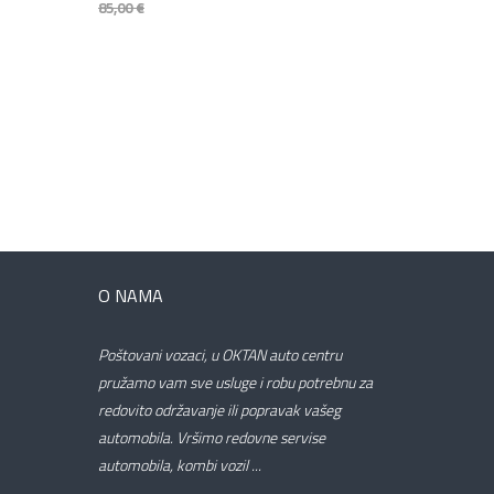
85,00 €
O NAMA
Poštovani vozaci, u OKTAN auto centru
pružamo vam sve usluge i robu potrebnu za
redovito održavanje ili popravak vašeg
automobila. Vršimo redovne servise
automobila, kombi vozil ...