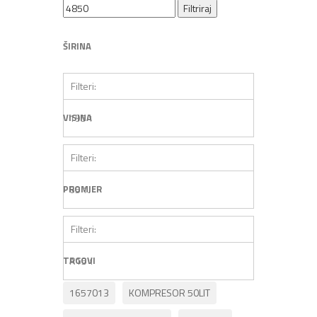
Filtriraj
ŠIRINA
Filteri:
VISINA
195
1
Filteri:
PROMJER
65
1
Filteri:
TAGOVI
R15
1
1657013
KOMPRESOR 50LIT