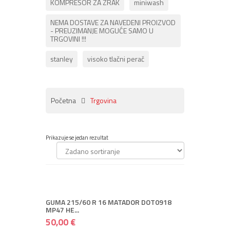
KOMPRESOR ZA ZRAK
miniwash
NEMA DOSTAVE ZA NAVEDENI PROIZVOD
- PREUZIMANJE MOGUĆE SAMO U
TRGOVINI !!!
stanley
visoko tlačni perač
Početna
Trgovina
Prikazuje se jedan rezultat
+ DODAJ U KOŠARICU
50,00 €
85,00 €
+ Spremi
+ Više
GUMA 215/60 R 16 MATADOR DOT0918
MP47 HE...
50,00 €