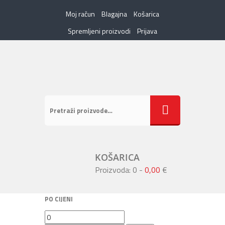
Moj račun
Blagajna
Košarica
Spremljeni proizvodi
Prijava
KOŠARICA
Proizvoda: 0
-
0,00
€
PO CIJENI
Min
Maks
cijena
cijena