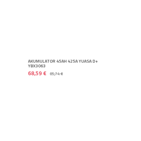
AKUMULATOR 45AH 425A YUASA D+
YBX3063
68,59 €
85,74 €