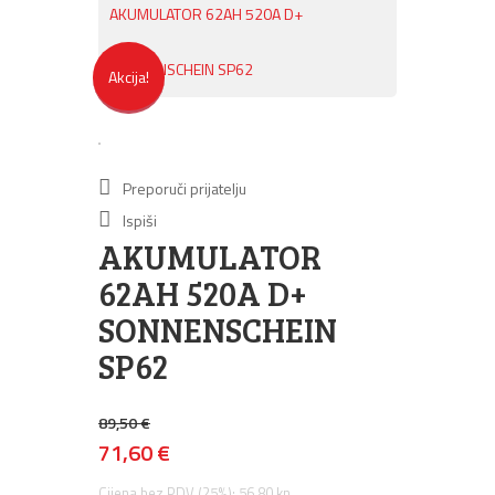
AKUMULATOR 62AH 520A D+
SONNENSCHEIN SP62
Akcija!
Preporuči prijatelju
Ispiši
AKUMULATOR
62AH 520A D+
SONNENSCHEIN
SP62
89,50 €
71,60 €
Cijena bez PDV (25%): 56,80 kn