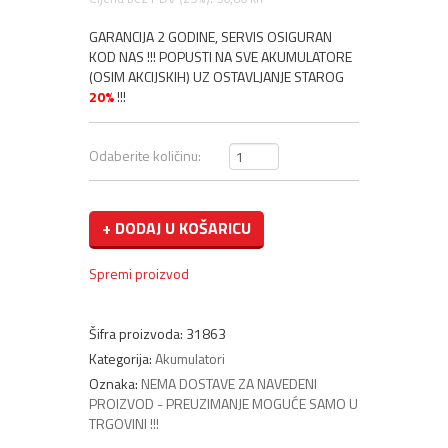
GARANCIJA 2 GODINE, SERVIS OSIGURAN
KOD NAS !!! POPUSTI NA SVE AKUMULATORE
(OSIM AKCIJSKIH) UZ OSTAVLJANJE STAROG
20%
!!!
Odaberite količinu:
+ DODAJ U KOŠARICU
Spremi proizvod
RECENZIJE
Šifra proizvoda:
31863
(0)
Kategorija:
Akumulatori
Oznaka:
NEMA DOSTAVE ZA NAVEDENI
PROIZVOD - PREUZIMANJE MOGUĆE SAMO U
TRGOVINI !!!