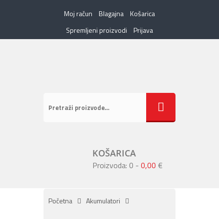
Moj račun
Blagajna
Košarica
Spremljeni proizvodi
Prijava
KOŠARICA
Proizvoda: 0
-
0,00
€
Početna
Akumulatori