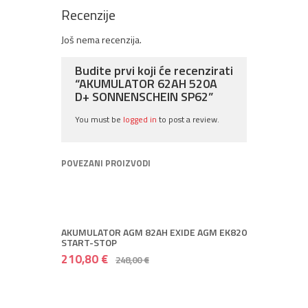
Recenzije
Još nema recenzija.
Budite prvi koji će recenzirati
“AKUMULATOR 62AH 520A
D+ SONNENSCHEIN SP62”
You must be
logged in
to post a review.
POVEZANI PROIZVODI
AKUMULATOR AGM 82AH EXIDE AGM EK820
START-STOP
210,80 €
248,00 €