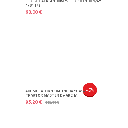
CTX SET ALATA 108kom. CTX.18.0108 1/4"
1/8" 1/2''
68,00 €
-5%
AKUMULATOR 110AH 900A YUASA
TRAKTOR MASTER D+ AKCIJA
95,20 €
119,00 €