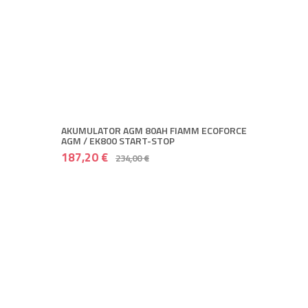
AKUMULATOR AGM 80AH FIAMM ECOFORCE
AGM / EK800 START-STOP
187,20 €
234,00 €