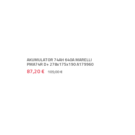
AKUMULATOR 74AH 640A MARELLI
PMA74R D+ 278x175x190 A179960
87,20 €
109,00 €