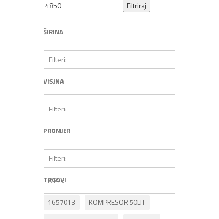
Filtriraj
ŠIRINA
Filteri:
VISINA
175
3
Filteri:
PROMJER
65
3
Filteri:
TAGOVI
R14
3
1657013
KOMPRESOR 50LIT