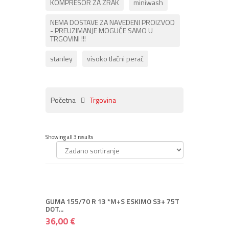
KOMPRESOR ZA ZRAK
miniwash
NEMA DOSTAVE ZA NAVEDENI PROIZVOD
- PREUZIMANJE MOGUĆE SAMO U
TRGOVINI !!!
stanley
visoko tlačni perač
Početna
Trgovina
Showing all 3 results
+ DODAJ U KOŠARICU
36,00 €
45,00 €
+ Spremi
+ Više
GUMA 155/70 R 13 *M+S ESKIMO S3+ 75T
DOT...
36,00 €