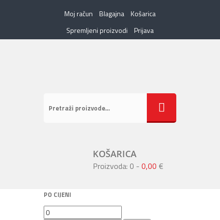
Moj račun
Blagajna
Košarica
Spremljeni proizvodi
Prijava
KOŠARICA
Proizvoda: 0
-
0,00
€
PO CIJENI
Min
Maks
cijena
cijena