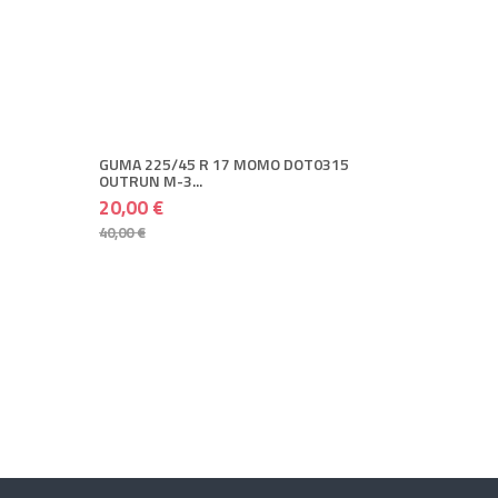
+ DODAJ U KOŠARICU
20,00 €
40,00 €
+ Spremi
+ Više
GUMA 225/45 R 17 MOMO DOT0315
OUTRUN M-3...
20,00 €
40,00 €