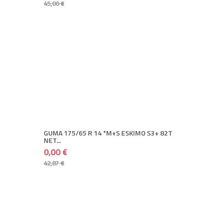
45,00 €
+ DODAJ U KOŠARICU
42,87 €
0,00 €
+ Spremi
+ Više
GUMA 175/65 R 14 *M+S ESKIMO S3+ 82T
NET...
0,00 €
42,87 €